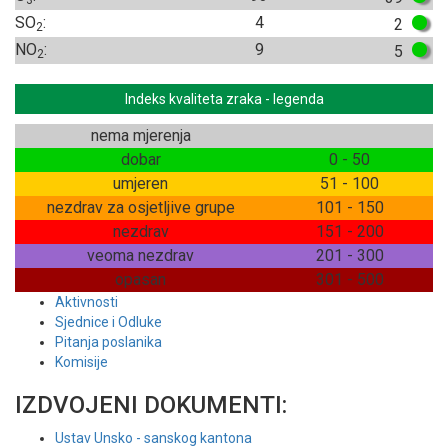
SO
:
4
2
2
NO
:
9
5
2
Indeks kvaliteta zraka - legenda
nema mjerenja
dobar
0 - 50
umjeren
51 - 100
nezdrav za osjetljive grupe
101 - 150
nezdrav
151 - 200
veoma nezdrav
201 - 300
opasan
301 - 500
Aktivnosti
Sjednice i Odluke
Pitanja poslanika
Komisije
IZDVOJENI DOKUMENTI:
Ustav Unsko - sanskog kantona