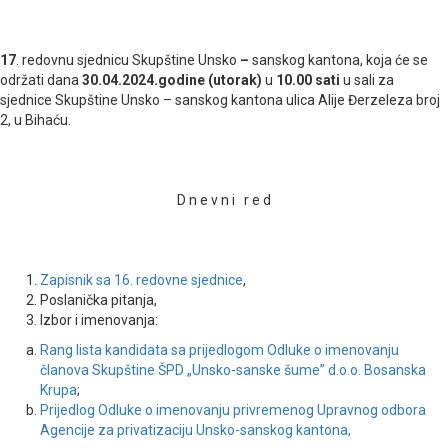
17
. redovnu sjednicu Skupštine Unsko
–
sanskog kantona, koja će se
održati dana
30.04.2024.godine (utorak)
u
10.00 sati
u sali za
sjednice Skupštine Unsko – sanskog kantona ulica Alije Đerzeleza broj
2, u Bihaću.
D n e v n i r e d
Zapisnik sa 16. redovne sjednice
,
Poslanička pitanja,
Izbor i imenovanja:
Rang lista kandidata sa prijedlogom Odluke o imenovanju
članova Skupštine ŠPD „Unsko-sanske šume” d.o.o. Bosanska
Krupa
;
Prijedlog Odluke o imenovanju privremenog Upravnog odbora
Agencije za privatizaciju Unsko-sanskog kantona,