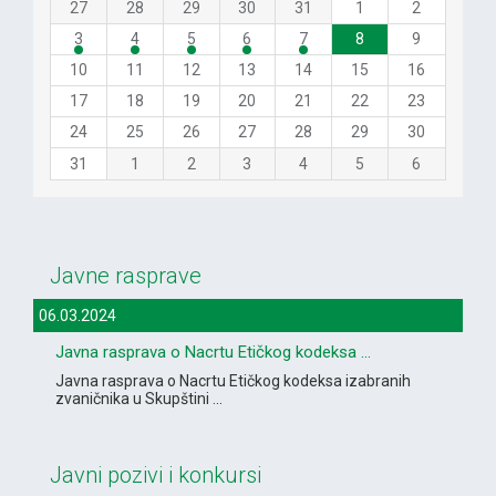
27
28
29
30
31
1
2
3
4
5
6
7
8
9
10
11
12
13
14
15
16
17
18
19
20
21
22
23
24
25
26
27
28
29
30
31
1
2
3
4
5
6
Javne rasprave
06.03.2024
Javna rasprava o Nacrtu Etičkog kodeksa ...
Javna rasprava o Nacrtu Etičkog kodeksa izabranih
zvaničnika u Skupštini ...
Javni pozivi i konkursi