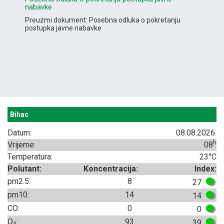
nabavke
Preuzmi dokument: Posebna odluka o pokretanju
postupka javne nabavke
Bihac
Datum:
08.08.2026.
h
Vrijeme:
08
Temperatura:
23°C
Polutant:
Koncentracija:
Index:
pm2.5:
8
27
pm10:
14
14
CO:
0
0
O
:
93
39
3