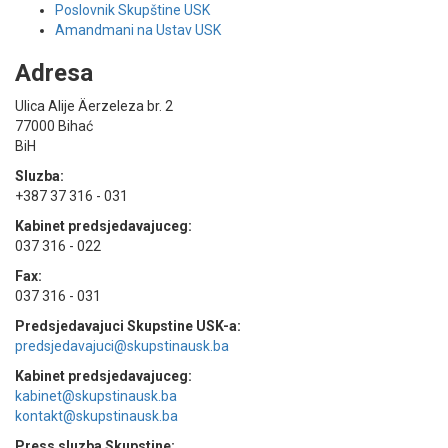
Poslovnik Skupštine USK
Amandmani na Ustav USK
Adresa
Ulica Alije Äerzeleza br. 2
77000 Bihać
BiH
Sluzba:
+387 37 316 - 031
Kabinet predsjedavajuceg:
037 316 - 022
Fax:
037 316 - 031
Predsjedavajuci Skupstine USK-a:
predsjedavajuci@skupstinausk.ba
Kabinet predsjedavajuceg:
kabinet@skupstinausk.ba
kontakt@skupstinausk.ba
Press sluzba Skupstine: