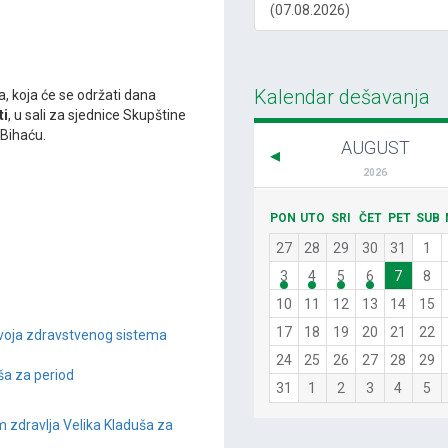
(07.08.2026)
Kalendar dešavanja
, koja će se održati dana
ti
, u sali za sjednice Skupštine
 Bihaću.
AUGUST
2026
PON
UTO
SRI
ČET
PET
SUB
27
28
29
30
31
1
3
4
5
6
7
8
10
11
12
13
14
15
17
18
19
20
21
22
zvoja zdravstvenog sistema
24
25
26
27
28
29
ša za period
31
1
2
3
4
5
 zdravlja Velika Kladuša za