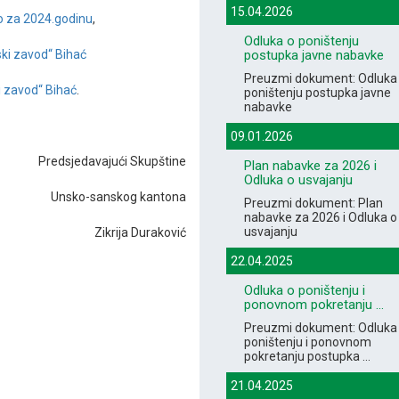
15.04.2026
o za 2024.godinu
,
Odluka o poništenju
postupka javne nabavke
ski zavod“ Bihać
Preuzmi dokument: Odluka
zavod“ Bihać
.
poništenju postupka javne
nabavke
09.01.2026
Predsjedavajući Skupštine
Plan nabavke za 2026 i
Odluka o usvajanju
Unsko-sanskog kantona
Preuzmi dokument: Plan
nabavke za 2026 i Odluka o
usvajanju
Zikrija Duraković
22.04.2025
Odluka o poništenju i
ponovnom pokretanju ...
Preuzmi dokument: Odluka
poništenju i ponovnom
pokretanju postupka ...
21.04.2025