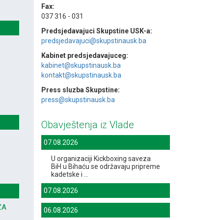
Fax:
037 316 - 031
Predsjedavajuci Skupstine USK-a:
predsjedavajuci@skupstinausk.ba
Kabinet predsjedavajuceg:
kabinet@skupstinausk.ba
kontakt@skupstinausk.ba
Press sluzba Skupstine:
press@skupstinausk.ba
Obavještenja iz Vlade
07.08.2026
U organizaciji Kickboxing saveza
BiH u Bihaću se održavaju pripreme
kadetske i ...
07.08.2026
ZA
06.08.2026