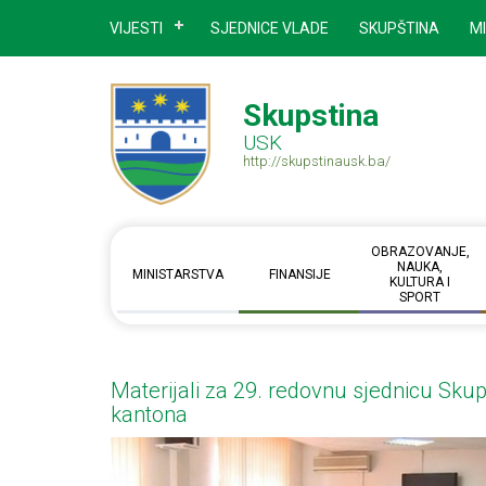
VIJESTI
SJEDNICE VLADE
SKUPŠTINA
M
Skupstina
USK
http://skupstinausk.ba/
OBRAZOVANJE,
NAUKA,
MINISTARSTVA
FINANSIJE
KULTURA I
SPORT
Materijali za 29. redovnu sjednicu Sk
kantona