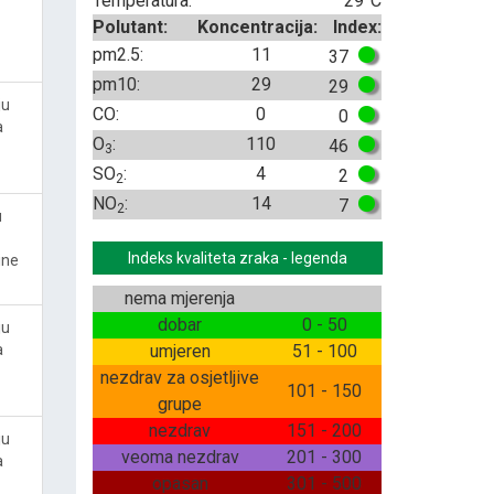
Temperatura:
29°C
Polutant:
Koncentracija:
Index:
pm2.5:
11
37
pm10:
29
29
ju
CO:
0
0
a
O
:
110
46
3
SO
:
4
2
2
NO
:
14
7
2
u
Indeks kvaliteta zraka - legenda
ine
nema mjerenja
dobar
0 - 50
ju
a
umjeren
51 - 100
nezdrav za osjetljive
101 - 150
grupe
nezdrav
151 - 200
ju
veoma nezdrav
201 - 300
a
opasan
301 - 500