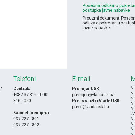
Posebna odluka o pokreta
postupka javne nabavke
Preuzmi dokument: Poseb
odluka o pokretanju postup
javne nabavke
Telefoni
E-mail
M
MI
 2
Centrala:
Premijer USK
MI
+387 37 316 - 000
premijer@vladausk.ba
MI
316 - 050
Press služba Vlade USK
MI
-
press@vladausk.ba
MI
Kabinet premijera:
ZA
037 227 - 801
M
MI
037 227 - 802
MI
-
MI