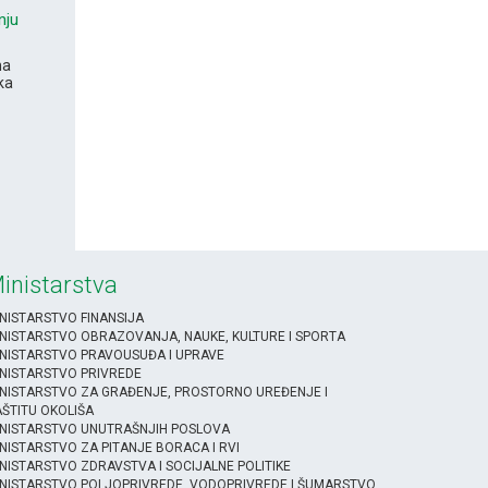
nju
na
ka
inistarstva
NISTARSTVO FINANSIJA
NISTARSTVO OBRAZOVANJA, NAUKE, KULTURE I SPORTA
NISTARSTVO PRAVOUSUĐA I UPRAVE
NISTARSTVO PRIVREDE
NISTARSTVO ZA GRAĐENJE, PROSTORNO UREĐENJE I
ŠTITU OKOLIŠA
INISTARSTVO UNUTRAŠNJIH POSLOVA
NISTARSTVO ZA PITANJE BORACA I RVI
NISTARSTVO ZDRAVSTVA I SOCIJALNE POLITIKE
NISTARSTVO POLJOPRIVREDE, VODOPRIVREDE I ŠUMARSTVO