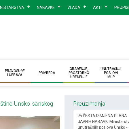
INISTARSTVA
NABAVKE
VLADA
AKTI
PROPIS
GRAĐENJE,
UNUTRAŠNJI
PRAVOSUĐE
PRIVREDA
PROSTORNO
POSLOVI
I UPRAVA
UREĐENJE
MUP
upštine Unsko-sanskog
Preuzimanja
ŠESTA IZMJENA PLANA
JAVNIH NABAVKI Ministarst
unutrašnjih poslova Unsko -