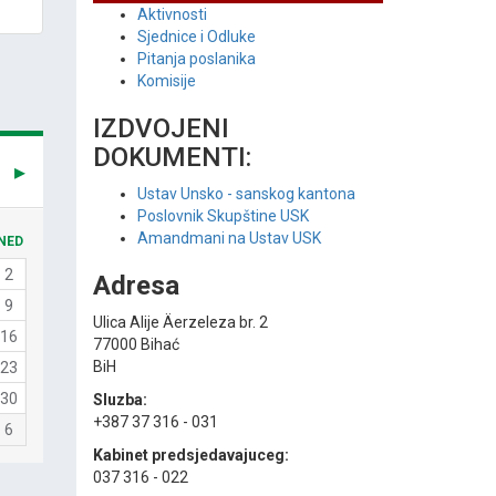
Aktivnosti
Sjednice i Odluke
Pitanja poslanika
Komisije
IZDVOJENI
DOKUMENTI:
Ustav Unsko - sanskog kantona
Poslovnik Skupštine USK
Amandmani na Ustav USK
NED
2
Adresa
9
Ulica Alije Äerzeleza br. 2
16
77000 Bihać
BiH
23
30
Sluzba:
+387 37 316 - 031
6
Kabinet predsjedavajuceg:
037 316 - 022