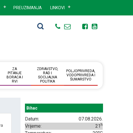
I
PREUZIMANJA
LINKOVI
ZA
ZDRAVSTVO,
POLJOPRIVREDA,
PITANJE
RAD I
VODOPRIVREDA I
BORACA I
SOCIJALNA
ŠUMARSTVO
RVI
POLITIKA
Bihac
Datum:
07.08.2026.
h
va
Vrijeme:
21