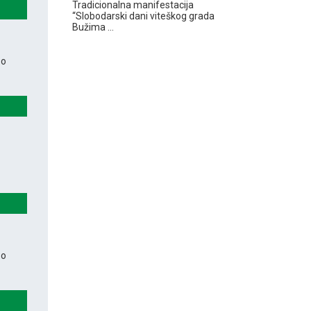
Tradicionalna manifestacija
“Slobodarski dani viteškog grada
Bužima ...
 o
 o