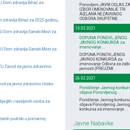
ZU Dom zdravlja Bihać za
Ponovljeni JAVNI OGLAS Z
IZBOR I IMENOVANJE TRI
ÄŒLANA NEZAVISNOG
ODBORA SKUPŠTINE ...
 zdravlja Bihać za 2025.godinu
,
10.03.2021
 ZU Dom zdravlja Sanski Most za
DOPUNA PONOVLJENOG
JAVNOG KONKURSA za
imenovanje ...
ZU Dom zdravlja Sanski Most za
DOPUNA PONOVLJENOG
JAVNOG KONKURSA za
imenovanje Odbora za žalb
 ZU Zavod za javno zdravstvo
javnosti (PREUZMI ...
26.02.2021
vod za javno zdravstvo Unsko-
Poništenje Javnog konkurs
objava Ponovljenog ...
Poništenje Javnog konkursa
zbjeglih i raseljenih osoba za
objava Ponovljenog Javnog
konkursa za imenovanje ...
ovčanih podrški u primarnoj
Javne Nabavke