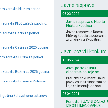
Javne rasprave
Dom zdravlja Ključ za period
06.03.2024
Javna rasprava o Nacrtu
 zdravlja Ključ za 2025.godinu
,
Etičkog kodeksa ...
Javna rasprava o Nacrtu
m zdravlja Cazin za period
Etičkog kodeksa izabranih
zvaničnika u Skupštini ...
 zdravlja Cazin za 2025.godinu
,
Javni pozivi i konkursi
 Dom zdravlja Bužim za period
15.05.2024
Javni poziv za listu
eksperata sa koje se ...
m zdravlja Bužim za 2025.godinu
,
Preuzmi dokument: Javni
 Dom zdravlja Bosanski Petrovac
poziv za listu eksperata sa
koje se imenuje ad hoc ...
26.04.2021
25.godinu Zdravstvene ustanove
Ponovljeni JAVNI OGLAS 
IZBOR I IMENOVANJE ...