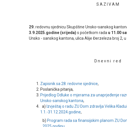
S A Z I V A M
29.
redovnu sjednicu Skupštine Unsko
-
sanskog kantona
3.9.2025.godine (srijeda)
s početkom rada
u 11.00 sa
Unsko - sanskog kantona, ulica Alije Đerzeleza broj 2, u
D n e v n i r e d
Zapisnik sa 28. redovne sjednice
,
Poslanička pitanja,
Prijedlog Odluke o mjerama za unaprjeđenje ra
Unsko-sanskog kantona
,
a)
Izvještaj o radu ZU Dom zdravlja Velika Kladu
1.1.-31.12.2024.godine
,
b)
Program rada sa finansijskim planom ZU Dom
2025.godinu
,