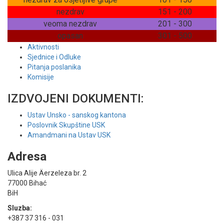
nezdrav
151 - 200
veoma nezdrav
201 - 300
opasan
301 - 500
Aktivnosti
Sjednice i Odluke
Pitanja poslanika
Komisije
IZDVOJENI DOKUMENTI:
Ustav Unsko - sanskog kantona
Poslovnik Skupštine USK
Amandmani na Ustav USK
Adresa
Ulica Alije Äerzeleza br. 2
77000 Bihać
BiH
Sluzba:
+387 37 316 - 031