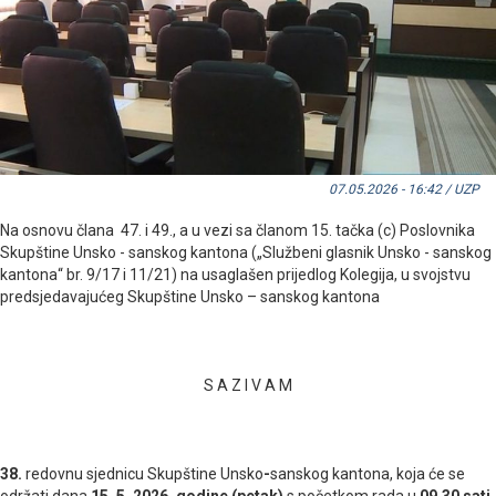
07.05.2026 - 16:42 / UZP
Na osnovu člana 47. i 49., a u vezi sa članom 15. tačka (c) Poslovnika
Skupštine Unsko - sanskog kantona („Službeni glasnik Unsko - sanskog
kantona“ br. 9/17 i 11/21) na usaglašen prijedlog Kolegija, u svojstvu
predsjedavajućeg Skupštine Unsko – sanskog kantona
S A Z I V A M
38.
redovnu sjednicu Skupštine Unsko
-
sanskog kantona, koja će se
održati dana
15
. 5.
2026. godine (petak)
s početkom rada u
09.30 sati
,