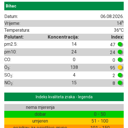
Bihac
Datum:
06.08.2026.
h
Vrijeme:
14
Temperatura:
36°C
Polutant:
Koncentracija:
Index:
pm2.5:
14
47
pm10:
24
24
CO:
0
0
O
:
138
95
3
SO
:
4
2
2
NO
:
15
8
2
Indeks kvaliteta zraka - legenda
nema mjerenja
dobar
0 - 50
umjeren
51 - 100
nezdrav za osjetljive grupe
101 - 150