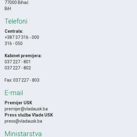
77000 Bihać
BiH
Telefoni
Centrala:
+387 37 316 - 000
316 - 050
-
Kabinet premijera:
037 227 - 801
037 227 - 802
-
Fax: 037 227 - 803
E-mail
Premijer USK
premijer@vladausk.ba
Press služba Vlade USK
press@vladausk.ba
Ministarstva