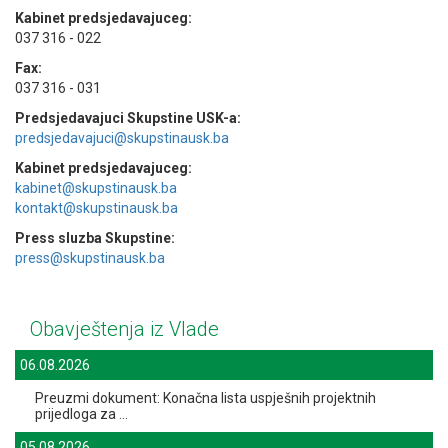
Kabinet predsjedavajuceg:
037 316 - 022
Fax:
037 316 - 031
Predsjedavajuci Skupstine USK-a:
predsjedavajuci@skupstinausk.ba
Kabinet predsjedavajuceg:
kabinet@skupstinausk.ba
kontakt@skupstinausk.ba
Press sluzba Skupstine:
press@skupstinausk.ba
Obavještenja iz Vlade
06.08.2026
Preuzmi dokument: Konačna lista uspješnih projektnih
prijedloga za ...
05.08.2026