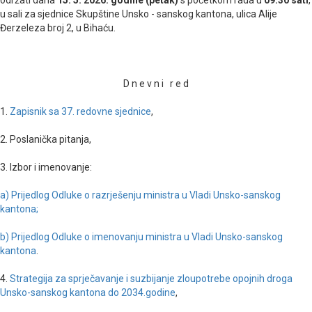
u sali za sjednice Skupštine Unsko - sanskog kantona, ulica Alije
Đerzeleza broj 2, u Bihaću.
D n e v n i r e d
1.
Zapisnik sa 37. redovne sjednice
,
2. Poslanička pitanja,
3. Izbor i imenovanje:
a) Prijedlog Odluke o razrješenju ministra u Vladi Unsko-sanskog
kantona;
b) Prijedlog Odluke o imenovanju ministra u Vladi Unsko-sanskog
kantona
.
4.
Strategija za sprječavanje i suzbijanje zloupotrebe opojnih droga
Unsko-sanskog kantona do 2034.godine
,