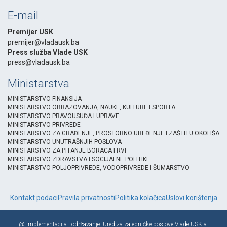
E-mail
Premijer USK
premijer@vladausk.ba
Press služba Vlade USK
press@vladausk.ba
Ministarstva
MINISTARSTVO FINANSIJA
MINISTARSTVO OBRAZOVANJA, NAUKE, KULTURE I SPORTA
MINISTARSTVO PRAVOUSUĐA I UPRAVE
MINISTARSTVO PRIVREDE
MINISTARSTVO ZA GRAĐENJE, PROSTORNO UREĐENJE I ZAŠTITU OKOLIŠA
MINISTARSTVO UNUTRAŠNJIH POSLOVA
MINISTARSTVO ZA PITANJE BORACA I RVI
MINISTARSTVO ZDRAVSTVA I SOCIJALNE POLITIKE
MINISTARSTVO POLJOPRIVREDE, VODOPRIVREDE I ŠUMARSTVO
Kontakt podaci
Pravila privatnosti
Politika kolačica
Uslovi korištenja
@ Implementacija i održavanje: Ured za zajedničke poslove Vlade USK-a.