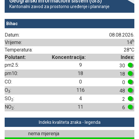
Geografski informacioni sistem (GIS)
Kantonalni zavod za prostorno uređenje i planiranje
Bihac
Datum:
08.08.2026.
h
Vrijeme:
14
Temperatura:
28°C
Polutant:
Koncentracija:
Index:
pm2.5:
9
30
pm10:
18
18
CO:
0
0
O
:
116
48
3
SO
:
4
2
2
NO
:
11
6
2
Indeks kvaliteta zraka - legenda
nema mjerenja