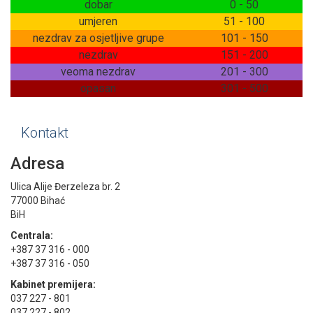
dobar
0 - 50
umjeren
51 - 100
nezdrav za osjetljive grupe
101 - 150
nezdrav
151 - 200
veoma nezdrav
201 - 300
opasan
301 - 500
Kontakt
Adresa
Ulica Alije Đerzeleza br. 2
77000 Bihać
BiH
Centrala:
+387 37 316 - 000
+387 37 316 - 050
Kabinet premijera:
037 227 - 801
037 227 - 802