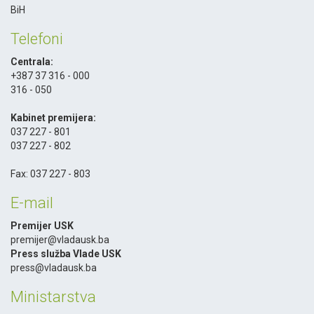
BiH
Telefoni
Centrala:
+387 37 316 - 000
316 - 050
-
Kabinet premijera:
037 227 - 801
037 227 - 802
-
Fax: 037 227 - 803
E-mail
Premijer USK
premijer@vladausk.ba
Press služba Vlade USK
press@vladausk.ba
Ministarstva