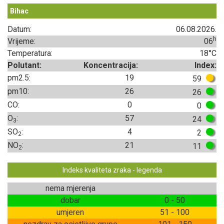
Bihac
Datum:
06.08.2026.
h
Vrijeme:
06
Temperatura:
18°C
Polutant:
Koncentracija:
Index:
pm2.5:
19
59
pm10:
26
26
CO:
0
0
O
:
57
24
3
SO
:
4
2
2
NO
:
21
11
2
Indeks kvaliteta zraka - legenda
nema mjerenja
dobar
0 - 50
umjeren
51 - 100