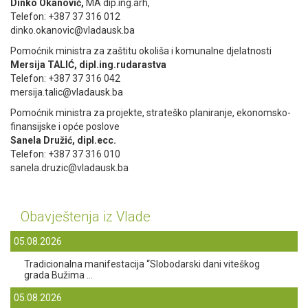
Dinko Okanović,
MA dip.ing.arh,
Telefon: +387 37 316 012
dinko.okanovic@vladausk.ba
Pomoćnik ministra za zaštitu okoliša i komunalne djelatnosti
Mersija TALIĆ, dipl.ing.rudarastva
Telefon: +387 37 316 042
mersija.talic@vladausk.ba
Pomoćnik ministra za projekte, strateško planiranje, ekonomsko-
finansijske i opće poslove
Sanela Družić, dipl.ecc.
Telefon: +387 37 316 010
sanela.druzic@vladausk.ba
Obavještenja iz Vlade
05.08.2026
Tradicionalna manifestacija “Slobodarski dani viteškog
grada Bužima ...
05.08.2026