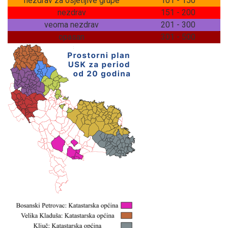
nezdrav za osjetljive grupe
101 - 150
nezdrav
151 - 200
veoma nezdrav
201 - 300
opasan
301 - 500