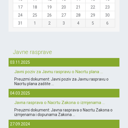
17
18
19
20
21
22
23
24
25
26
27
28
29
30
31
1
2
3
4
5
6
Javne rasprave
03.11.2025
Javni poziv za Javnu raspravu o Nacrtu plana ...
Preuzmi dokument: Javni poziv za Javnu raspravu o
Nacrtu plana zaštite ...
04.03.2025
Javna rasprava o Nacrtu Zakona o izmjenama ...
Preuzmi dokument: Javna rasprava o Nacrtu Zakona o
izmjenama i dopunama Zakona ...
27.09.2024