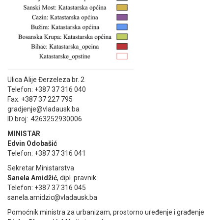
Ulica Alije Đerzeleza br. 2
Telefon: +387 37 316 040
Fax: +387 37 227 795
gradjenje@vladausk.ba
ID broj: 4263252930006
MINISTAR
Edvin Odobašić
Telefon: +387 37 316 041
Sekretar Ministarstva
Sanela Amidžić
, dipl. pravnik
Telefon: +387 37 316 045
sanela.amidzic@vladausk.ba
Pomoćnik ministra za urbanizam, prostorno uređenje i građenje