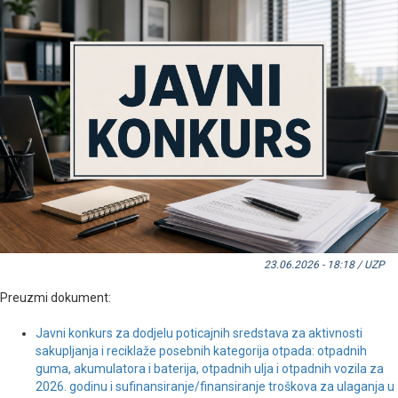
23.06.2026 - 18:18 / UZP
Preuzmi dokument:
Javni konkurs za dodjelu poticajnih sredstava za aktivnosti
sakupljanja i reciklaže posebnih kategorija otpada: otpadnih
guma, akumulatora i baterija, otpadnih ulja i otpadnih vozila za
2026. godinu i sufinansiranje/finansiranje troškova za ulaganja u