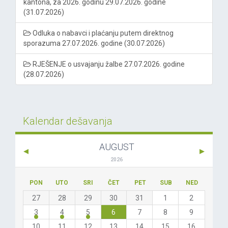
kantona, za 2026. godinu 29.07.2026. godine
(31.07.2026)
Odluka o nabavci i plaćanju putem direktnog
sporazuma 27.07.2026. godine (30.07.2026)
RJEŠENJE o usvajanju žalbe 27.07.2026. godine
(28.07.2026)
Kalendar dešavanja
AUGUST
2026
PON
UTO
SRI
ČET
PET
SUB
NED
27
28
29
30
31
1
2
3
4
5
6
7
8
9
10
11
12
13
14
15
16