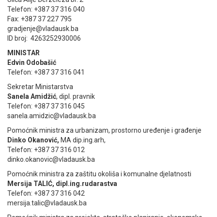
Telefon: +387 37 316 040
Fax: +387 37 227 795
gradjenje@vladausk.ba
ID broj: 4263252930006
MINISTAR
Edvin Odobašić
Telefon: +387 37 316 041
Sekretar Ministarstva
Sanela Amidžić
, dipl. pravnik
Telefon: +387 37 316 045
sanela.amidzic@vladausk.ba
Pomoćnik ministra za urbanizam, prostorno uređenje i građenje
Dinko Okanović,
MA dip.ing.arh,
Telefon: +387 37 316 012
dinko.okanovic@vladausk.ba
Pomoćnik ministra za zaštitu okoliša i komunalne djelatnosti
Mersija TALIĆ, dipl.ing.rudarastva
Telefon: +387 37 316 042
mersija.talic@vladausk.ba