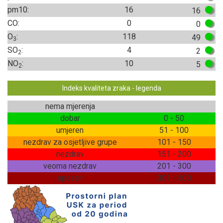
pm10:
16
16
CO:
0
0
O
:
118
49
3
SO
:
4
2
2
NO
:
10
5
2
Indeks kvaliteta zraka - legenda
nema mjerenja
dobar
0 - 50
umjeren
51 - 100
nezdrav za osjetljive grupe
101 - 150
nezdrav
151 - 200
veoma nezdrav
201 - 300
opasan
301 - 500