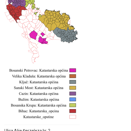
Ulica Alije Đerzeleza br. 2