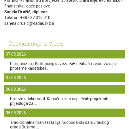
Pomoćnik ministra za projekte, strateško planiranje, ekonomsko-
finansijske i opće poslove
Sanela Družić, dipl.ecc.
Telefon: +387 37 316 010
sanela.druzic@vladausk.ba
Obavještenja iz Vlade
07.08.2026
U organizaciji Kickboxing saveza BiH u Bihaću se održavaju
pripreme kadetske i ...
07.08.2026
06.08.2026
Preuzmi dokument: Konačna lista uspješnih projektnih
prijedloga za ...
05.08.2026
Tradicionalna manifestacija “Slobodarski dani viteškog
grada Bužima ...