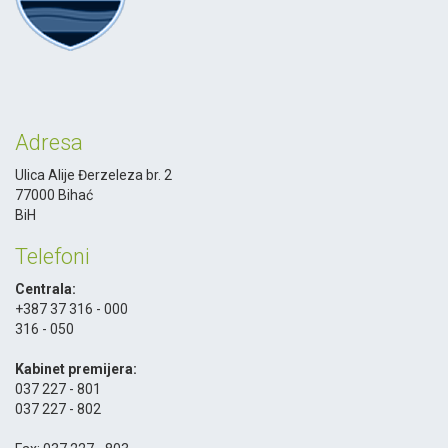
Adresa
Ulica Alije Đerzeleza br. 2
77000 Bihać
BiH
Telefoni
Centrala:
+387 37 316 - 000
316 - 050
-
Kabinet premijera:
037 227 - 801
037 227 - 802
-