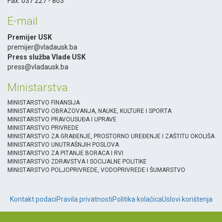
Fax: 037 227 - 803
E-mail
Premijer USK
premijer@vladausk.ba
Press služba Vlade USK
press@vladausk.ba
Ministarstva
MINISTARSTVO FINANSIJA
MINISTARSTVO OBRAZOVANJA, NAUKE, KULTURE I SPORTA
MINISTARSTVO PRAVOUSUĐA I UPRAVE
MINISTARSTVO PRIVREDE
MINISTARSTVO ZA GRAĐENJE, PROSTORNO UREĐENJE I ZAŠTITU OKOLIŠA
MINISTARSTVO UNUTRAŠNJIH POSLOVA
MINISTARSTVO ZA PITANJE BORACA I RVI
MINISTARSTVO ZDRAVSTVA I SOCIJALNE POLITIKE
MINISTARSTVO POLJOPRIVREDE, VODOPRIVREDE I ŠUMARSTVO
Kontakt podaci
Pravila privatnosti
Politika kolačica
Uslovi korištenja