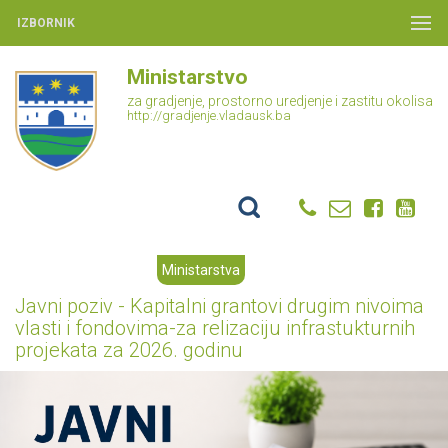
IZBORNIK
Ministarstvo
za gradjenje, prostorno uredjenje i zastitu okolisa
http://gradjenje.vladausk.ba
Ministarstva
Javni poziv - Kapitalni grantovi drugim nivoima
vlasti i fondovima-za relizaciju infrastukturnih
projekata za 2026. godinu