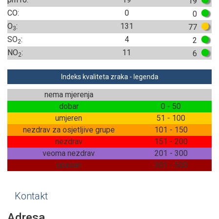
19
CO:
0
0
O
:
131
77
3
SO
:
4
2
2
NO
:
11
6
2
Indeks kvaliteta zraka - legenda
nema mjerenja
dobar
0 - 50
umjeren
51 - 100
nezdrav za osjetljive grupe
101 - 150
nezdrav
151 - 200
veoma nezdrav
201 - 300
opasan
301 - 500
Kontakt
Adresa