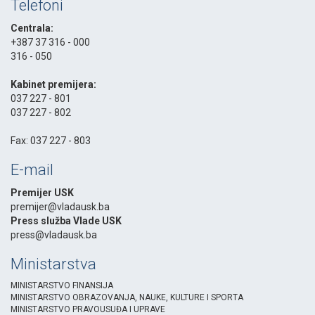
Telefoni
Centrala:
+387 37 316 - 000
316 - 050
-
Kabinet premijera:
037 227 - 801
037 227 - 802
-
Fax: 037 227 - 803
E-mail
Premijer USK
premijer@vladausk.ba
Press služba Vlade USK
press@vladausk.ba
Ministarstva
MINISTARSTVO FINANSIJA
MINISTARSTVO OBRAZOVANJA, NAUKE, KULTURE I SPORTA
MINISTARSTVO PRAVOUSUĐA I UPRAVE