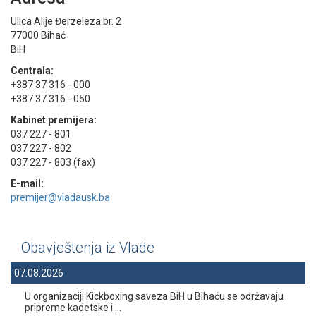
Ulica Alije Đerzeleza br. 2
77000 Bihać
BiH
Centrala:
+387 37 316 - 000
+387 37 316 - 050
Kabinet premijera:
037 227 - 801
037 227 - 802
037 227 - 803 (fax)
E-mail:
premijer@vladausk.ba
Obavještenja iz Vlade
07.08.2026
U organizaciji Kickboxing saveza BiH u Bihaću se održavaju
pripreme kadetske i ...