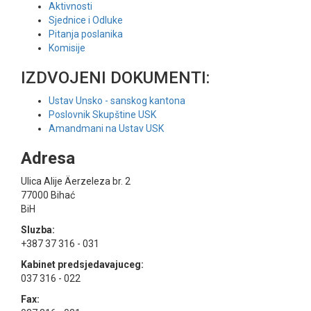
Aktivnosti
Sjednice i Odluke
Pitanja poslanika
Komisije
IZDVOJENI DOKUMENTI:
Ustav Unsko - sanskog kantona
Poslovnik Skupštine USK
Amandmani na Ustav USK
Adresa
Ulica Alije Äerzeleza br. 2
77000 Bihać
BiH
Sluzba:
+387 37 316 - 031
Kabinet predsjedavajuceg:
037 316 - 022
Fax: