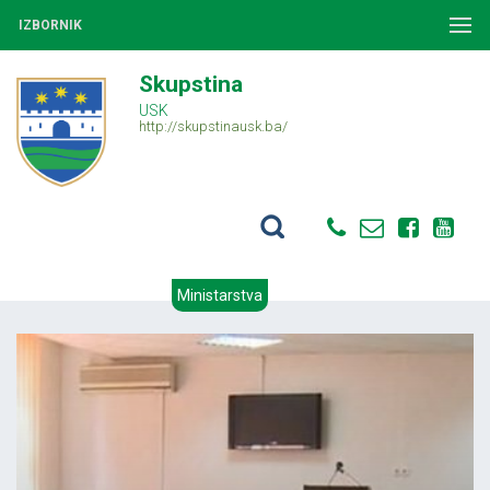
IZBORNIK
Skupstina
USK
http://skupstinausk.ba/
Ministarstva