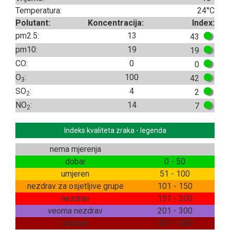
Temperatura:
24°C
Polutant:
Koncentracija:
Index:
pm2.5:
13
43
pm10:
19
19
CO:
0
0
O
:
100
42
3
SO
:
4
2
2
NO
:
14
7
2
Indeks kvaliteta zraka - legenda
nema mjerenja
dobar
0 - 50
umjeren
51 - 100
nezdrav za osjetljive grupe
101 - 150
nezdrav
151 - 200
veoma nezdrav
201 - 300
opasan
301 - 500