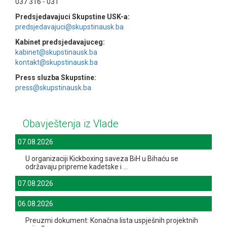
037 316 - 031
Predsjedavajuci Skupstine USK-a:
predsjedavajuci@skupstinausk.ba
Kabinet predsjedavajuceg:
kabinet@skupstinausk.ba
kontakt@skupstinausk.ba
Press sluzba Skupstine:
press@skupstinausk.ba
Obavještenja iz Vlade
07.08.2026
U organizaciji Kickboxing saveza BiH u Bihaću se
održavaju pripreme kadetske i ...
07.08.2026
06.08.2026
Preuzmi dokument: Konačna lista uspješnih projektnih