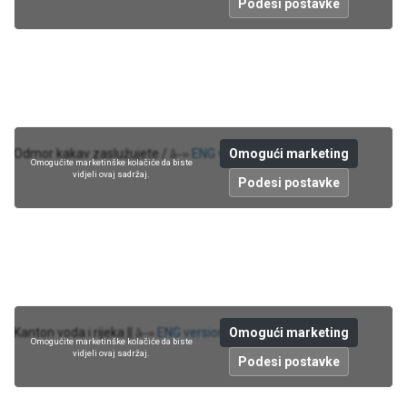
Podesi postavke
Omogući marketing
Odmor kakav zaslužujete /
ENG version
â–»
Omogućite marketinške kolačiće da biste
vidjeli ovaj sadržaj.
Podesi postavke
Omogući marketing
Kanton voda i rijeka ||
ENG version
â–»
Omogućite marketinške kolačiće da biste
vidjeli ovaj sadržaj.
Podesi postavke