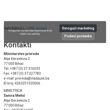
Omogući marketing
Gata Ilidža ||
ENG version
â–»
Omogućite marketinške kolačiće da biste
vidjeli ovaj sadržaj.
Podesi postavke
Kontakti
Ministarstvo privrede
Alije Đerzeleza 2
77 000 Bihać
Tel.:+387 (0) 37 316033
Fax: +387 (0) 37 227783
e-mail: privreda@vladausk.ba
ID broj: 4263251020006
MINISTRICA
Samra Mehić
Alije Đerzeleza 2
77 000 Bihać