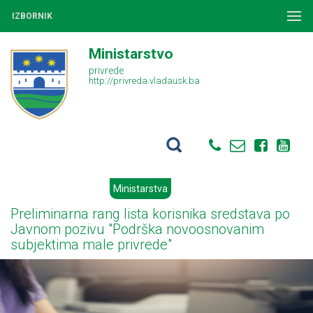
IZBORNIK
Ministarstvo
privrede
http://privreda.vladausk.ba
Ministarstva
Preliminarna rang lista korisnika sredstava po
Javnom pozivu "Podrška novoosnovanim
subjektima male privrede"