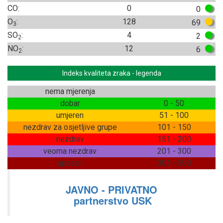
CO:
0
0
O
:
128
69
3
SO
:
4
2
2
NO
:
12
6
2
Indeks kvaliteta zraka - legenda
nema mjerenja
dobar
0 - 50
umjeren
51 - 100
nezdrav za osjetljive grupe
101 - 150
nezdrav
151 - 200
veoma nezdrav
201 - 300
opasan
301 - 500
JAVNO - PRIVATNO
partnerstvo USK