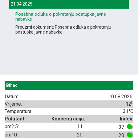
21.04.2025
Posebna odluka o pokretanju postupka javne
nabavke
Preuzmi dokument: Posebna odluka o pokretanju
postupka javne nabavke
Bihac
Datum:
10.08.2026.
h
Vrijeme:
12
Temperatura:
31°C
Polutant:
Koncentracija:
Index:
pm2.5:
11
37
pm10:
20
20