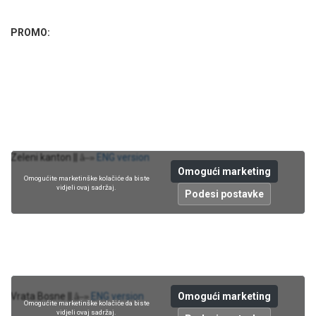
PROMO:
Zeleni kanton ||
ENG version
â–»
Omogući marketing
Omogućite marketinške kolačiće da biste
vidjeli ovaj sadržaj.
Podesi postavke
Omogući marketing
Vrata Bosne ||
ENG version
â–»
Omogućite marketinške kolačiće da biste
vidjeli ovaj sadržaj.