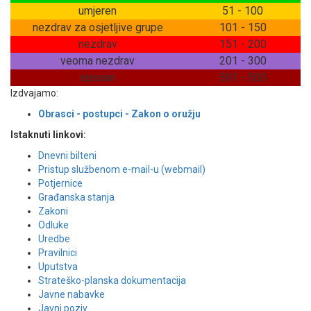
umjeren
51 - 100
nezdrav za osjetljive grupe
101 - 150
nezdrav
151 - 200
veoma nezdrav
201 - 300
opasan
301 - 500
Izdvajamo:
Obrasci - postupci - Zakon o oružju
Istaknuti linkovi:
Dnevni bilteni
Pristup službenom e-mail-u (webmail)
Potjernice
Građanska stanja
Zakoni
Odluke
Uredbe
Pravilnici
Uputstva
Strateško-planska dokumentacija
Javne nabavke
Javni poziv