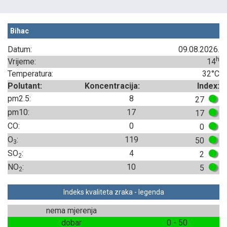
Bihac
Datum:
09.08.2026.
h
Vrijeme:
14
Temperatura:
32°C
Polutant:
Koncentracija:
Index:
pm2.5:
8
27
pm10:
17
17
CO:
0
0
O
:
119
50
3
SO
:
4
2
2
NO
:
10
5
2
Indeks kvaliteta zraka - legenda
nema mjerenja
dobar
0 - 50