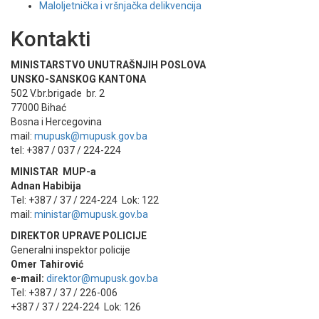
Maloljetnička i vršnjačka delikvencija
Kontakti
MINISTARSTVO UNUTRAŠNJIH POSLOVA
UNSKO-SANSKOG KANTONA
502 V.br.brigade br. 2
77000 Bihać
Bosna i Hercegovina
mail:
mupusk@mupusk.gov.ba
tel: +387 / 037 / 224-224
MINISTAR MUP-a
Adnan Habibija
Tel: +387 / 37 / 224-224 Lok: 122
mail:
ministar@mupusk.gov.ba
DIREKTOR UPRAVE POLICIJE
Generalni inspektor policije
Omer Tahirović
e-mail:
direktor@mupusk.gov.ba
Tel: +387 / 37 / 226-006
+387 / 37 / 224-224 Lok: 126