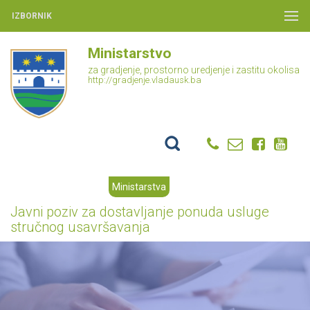
IZBORNIK
Ministarstvo
za gradjenje, prostorno uredjenje i zastitu okolisa
http://gradjenje.vladausk.ba
Ministarstva
Javni poziv za dostavljanje ponuda usluge
stručnog usavršavanja