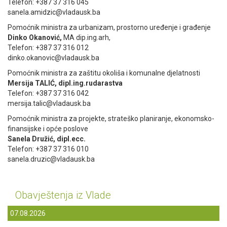
Telefon: +387 37 316 045
sanela.amidzic@vladausk.ba
Pomoćnik ministra za urbanizam, prostorno uređenje i građenje
Dinko Okanović,
MA dip.ing.arh,
Telefon: +387 37 316 012
dinko.okanovic@vladausk.ba
Pomoćnik ministra za zaštitu okoliša i komunalne djelatnosti
Mersija TALIĆ, dipl.ing.rudarastva
Telefon: +387 37 316 042
mersija.talic@vladausk.ba
Pomoćnik ministra za projekte, strateško planiranje, ekonomsko-
finansijske i opće poslove
Sanela Družić, dipl.ecc.
Telefon: +387 37 316 010
sanela.druzic@vladausk.ba
Obavještenja iz Vlade
07.08.2026