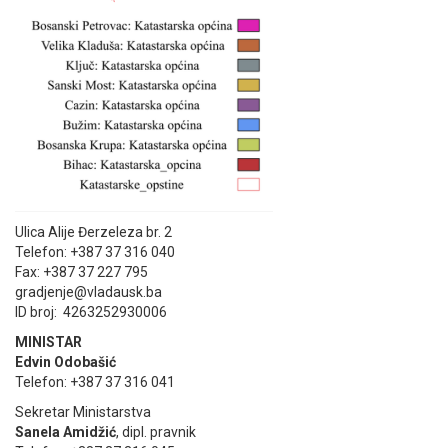
Ulica Alije Đerzeleza br. 2
Telefon: +387 37 316 040
Fax: +387 37 227 795
gradjenje@vladausk.ba
ID broj: 4263252930006
MINISTAR
Edvin Odobašić
Telefon: +387 37 316 041
Sekretar Ministarstva
Sanela Amidžić
, dipl. pravnik