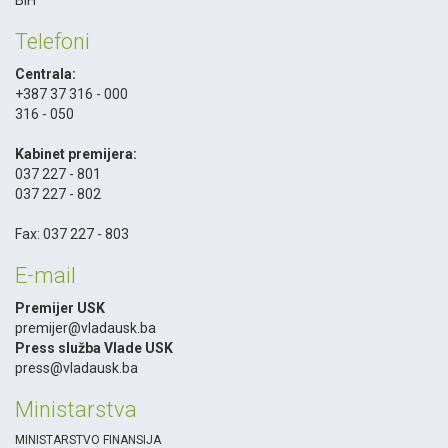
Telefoni
Centrala:
+387 37 316 - 000
316 - 050
-
Kabinet premijera:
037 227 - 801
037 227 - 802
-
Fax: 037 227 - 803
E-mail
Premijer USK
premijer@vladausk.ba
Press služba Vlade USK
press@vladausk.ba
Ministarstva
MINISTARSTVO FINANSIJA