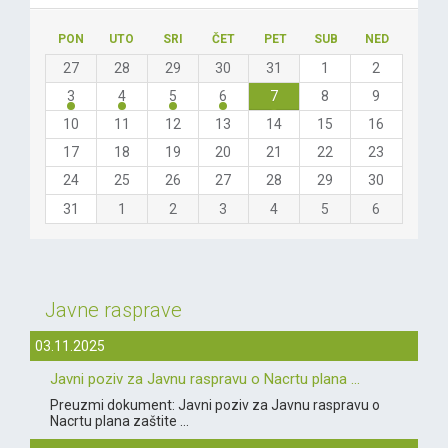
PON
UTO
SRI
ČET
PET
SUB
NED
27
28
29
30
31
1
2
3
4
5
6
7
8
9
10
11
12
13
14
15
16
17
18
19
20
21
22
23
24
25
26
27
28
29
30
31
1
2
3
4
5
6
Javne rasprave
03.11.2025
Javni poziv za Javnu raspravu o Nacrtu plana ...
Preuzmi dokument: Javni poziv za Javnu raspravu o
Nacrtu plana zaštite ...