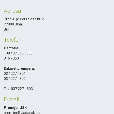
Adresa
Ulica Alije Đerzeleza br. 2
77000 Bihać
BiH
Telefoni
Centrala:
+387 37 316 - 000
316 - 050
-
Kabinet premijera:
037 227 - 801
037 227 - 802
-
Fax: 037 227 - 803
E-mail
Premijer USK
premijer@vladausk.ba