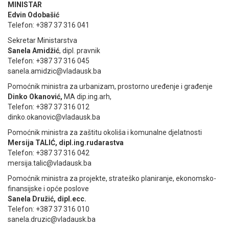
MINISTAR
Edvin Odobašić
Telefon: +387 37 316 041
Sekretar Ministarstva
Sanela Amidžić
, dipl. pravnik
Telefon: +387 37 316 045
sanela.amidzic@vladausk.ba
Pomoćnik ministra za urbanizam, prostorno uređenje i građenje
Dinko Okanović,
MA dip.ing.arh,
Telefon: +387 37 316 012
dinko.okanovic@vladausk.ba
Pomoćnik ministra za zaštitu okoliša i komunalne djelatnosti
Mersija TALIĆ, dipl.ing.rudarastva
Telefon: +387 37 316 042
mersija.talic@vladausk.ba
Pomoćnik ministra za projekte, strateško planiranje, ekonomsko-
finansijske i opće poslove
Sanela Družić, dipl.ecc.
Telefon: +387 37 316 010
sanela.druzic@vladausk.ba