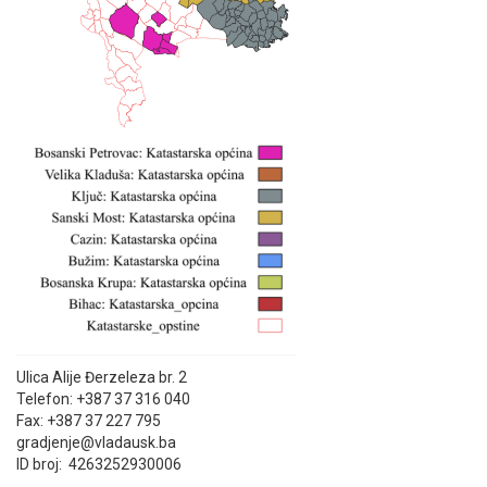
Ulica Alije Đerzeleza br. 2
Telefon: +387 37 316 040
Fax: +387 37 227 795
gradjenje@vladausk.ba
ID broj: 4263252930006