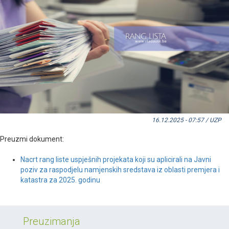
16.12.2025 - 07:57 / UZP
Preuzmi dokument:
Nacrt rang liste uspješnih projekata koji su aplicirali na Javni
poziv za raspodjelu namjenskih sredstava iz oblasti premjera i
katastra za 2025. godinu
Preuzimanja