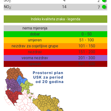
SO
:
4
2
2
NO
:
14
7
2
Indeks kvaliteta zraka - legenda
nema mjerenja
dobar
0 - 50
umjeren
51 - 100
nezdrav za osjetljive grupe
101 - 150
nezdrav
151 - 200
veoma nezdrav
201 - 300
opasan
301 - 500