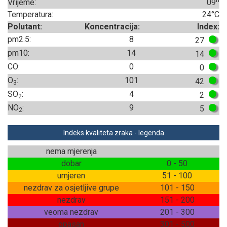
Vrijeme:
09
Temperatura:
24°C
Polutant:
Koncentracija:
Index:
pm2.5:
8
27
pm10:
14
14
CO:
0
0
O
:
101
42
3
SO
:
4
2
2
NO
:
9
5
2
Indeks kvaliteta zraka - legenda
nema mjerenja
dobar
0 - 50
umjeren
51 - 100
nezdrav za osjetljive grupe
101 - 150
nezdrav
151 - 200
veoma nezdrav
201 - 300
opasan
301 - 500