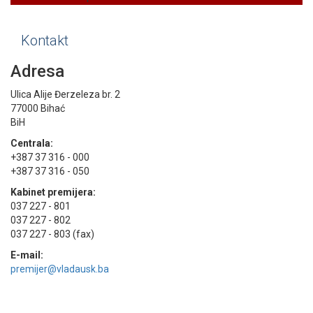
Kontakt
Adresa
Ulica Alije Đerzeleza br. 2
77000 Bihać
BiH
Centrala:
+387 37 316 - 000
+387 37 316 - 050
Kabinet premijera:
037 227 - 801
037 227 - 802
037 227 - 803 (fax)
E-mail:
premijer@vladausk.ba