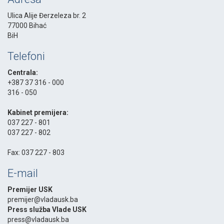
Ulica Alije Đerzeleza br. 2
77000 Bihać
BiH
Telefoni
Centrala:
+387 37 316 - 000
316 - 050
-
Kabinet premijera:
037 227 - 801
037 227 - 802
-
Fax: 037 227 - 803
E-mail
Premijer USK
premijer@vladausk.ba
Press služba Vlade USK
press@vladausk.ba