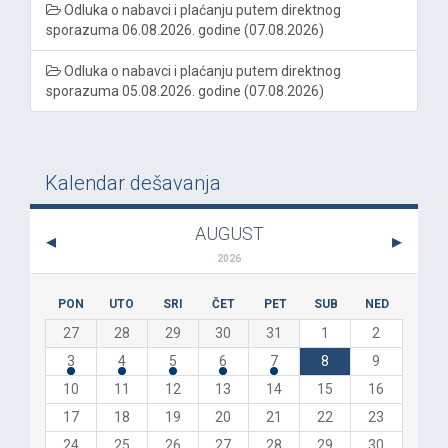
Odluka o nabavci i plaćanju putem direktnog
sporazuma 06.08.2026. godine (07.08.2026)
Odluka o nabavci i plaćanju putem direktnog
sporazuma 05.08.2026. godine (07.08.2026)
Kalendar dešavanja
AUGUST
2026
PON
UTO
SRI
ČET
PET
SUB
NED
27
28
29
30
31
1
2
3
4
5
6
7
8
9
10
11
12
13
14
15
16
17
18
19
20
21
22
23
24
25
26
27
28
29
30