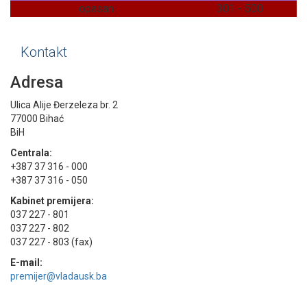
opasan
301 - 500
Kontakt
Adresa
Ulica Alije Đerzeleza br. 2
77000 Bihać
BiH
Centrala:
+387 37 316 - 000
+387 37 316 - 050
Kabinet premijera:
037 227 - 801
037 227 - 802
037 227 - 803 (fax)
E-mail:
premijer@vladausk.ba