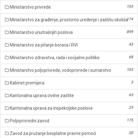
105
Ministarstvo privrede
174
Ministarstvo za građenje, prostorno uređenje i zaštitu okoliša
899
Ministarstvo unutrašnjih poslova
43
Ministarstvo za pitanje boraca i RVI
68
Ministarstvo zdravstva, rada i socijalne politike
103
Ministarstvo poljoprivrede, vodoprivrede i sumarstvo
3
Kabinet premijera
63
Kantonalna uprava civilne zaštite
25
Kantonalna uprava za inspekcijske poslove
175
Poljoprivredni zavod
20
Zavod za pružanje besplatne pravne pomoći