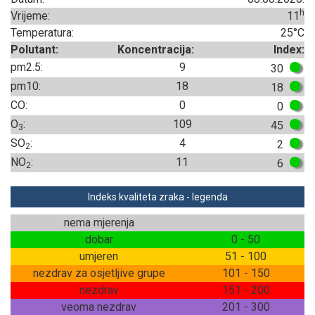
h
Vrijeme:
11
Temperatura:
25°C
Polutant:
Koncentracija:
Index:
pm2.5:
9
30
pm10:
18
18
CO:
0
0
O
:
109
45
3
SO
:
4
2
2
NO
:
11
6
2
Indeks kvaliteta zraka - legenda
nema mjerenja
dobar
0 - 50
umjeren
51 - 100
nezdrav za osjetljive grupe
101 - 150
nezdrav
151 - 200
veoma nezdrav
201 - 300