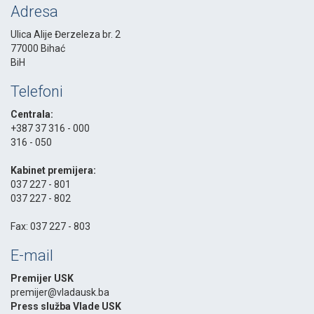
Adresa
Ulica Alije Đerzeleza br. 2
77000 Bihać
BiH
Telefoni
Centrala:
+387 37 316 - 000
316 - 050
-
Kabinet premijera:
037 227 - 801
037 227 - 802
-
Fax: 037 227 - 803
E-mail
Premijer USK
premijer@vladausk.ba
Press služba Vlade USK