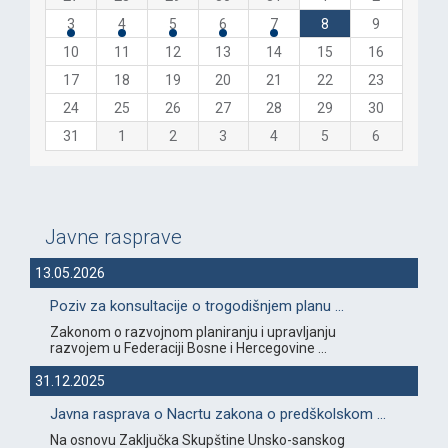
3
4
5
6
7
8
9
10
11
12
13
14
15
16
17
18
19
20
21
22
23
24
25
26
27
28
29
30
31
1
2
3
4
5
6
Javne rasprave
13.05.2026
Poziv za konsultacije o trogodišnjem planu ...
Zakonom o razvojnom planiranju i upravljanju
razvojem u Federaciji Bosne i Hercegovine ...
31.12.2025
Javna rasprava o Nacrtu zakona o predškolskom ...
Na osnovu Zaključka Skupštine Unsko-sanskog