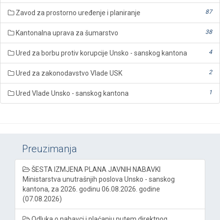
87
Zavod za prostorno uređenje i planiranje
38
Kantonalna uprava za šumarstvo
4
Ured za borbu protiv korupcije Unsko - sanskog kantona
2
Ured za zakonodavstvo Vlade USK
1
Ured Vlade Unsko - sanskog kantona
Preuzimanja
ŠESTA IZMJENA PLANA JAVNIH NABAVKI
Ministarstva unutrašnjih poslova Unsko - sanskog
kantona, za 2026. godinu 06.08.2026. godine
(07.08.2026)
Odluka o nabavci i plaćanju putem direktnog