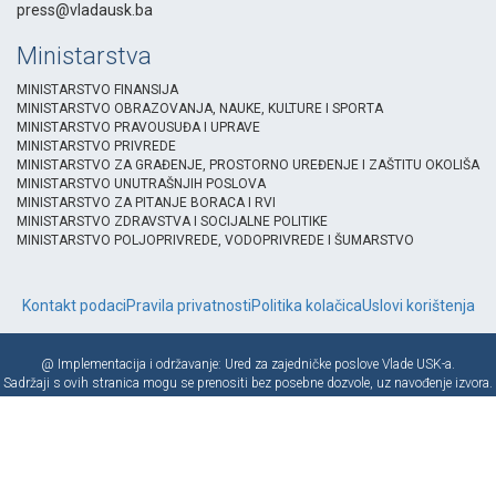
press@vladausk.ba
Ministarstva
MINISTARSTVO FINANSIJA
MINISTARSTVO OBRAZOVANJA, NAUKE, KULTURE I SPORTA
MINISTARSTVO PRAVOUSUĐA I UPRAVE
MINISTARSTVO PRIVREDE
MINISTARSTVO ZA GRAĐENJE, PROSTORNO UREĐENJE I ZAŠTITU OKOLIŠA
MINISTARSTVO UNUTRAŠNJIH POSLOVA
MINISTARSTVO ZA PITANJE BORACA I RVI
MINISTARSTVO ZDRAVSTVA I SOCIJALNE POLITIKE
MINISTARSTVO POLJOPRIVREDE, VODOPRIVREDE I ŠUMARSTVO
Kontakt podaci
Pravila privatnosti
Politika kolačica
Uslovi korištenja
@ Implementacija i održavanje: Ured za zajedničke poslove Vlade USK-a.
Sadržaji s ovih stranica mogu se prenositi bez posebne dozvole, uz navođenje izvora.