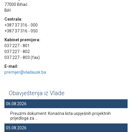
77000 Bihać
BiH
Centrala:
+387 37 316 - 000
+387 37 316 - 050
Kabinet premijera:
037 227 - 801
037 227 - 802
037 227 - 803 (fax)
E-mail:
premijer@vladausk.ba
Obavještenja iz Vlade
06.08.2026
Preuzmi dokument: Konačna lista uspješnih projektnih
prijedloga za ...
05.08.2026