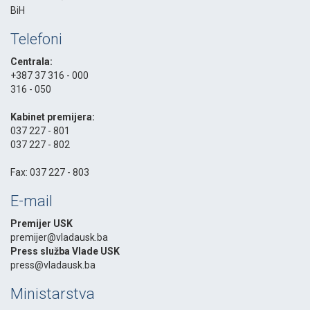
BiH
Telefoni
Centrala:
+387 37 316 - 000
316 - 050
-
Kabinet premijera:
037 227 - 801
037 227 - 802
-
Fax: 037 227 - 803
E-mail
Premijer USK
premijer@vladausk.ba
Press služba Vlade USK
press@vladausk.ba
Ministarstva