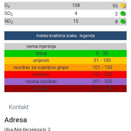
O
:
138
95
3
SO
:
4
2
2
NO
:
15
8
2
Indeks kvaliteta zraka - legenda
nema mjerenja
dobar
0 - 50
umjeren
51 - 100
nezdrav za osjetljive grupe
101 - 150
nezdrav
151 - 200
veoma nezdrav
201 - 300
opasan
301 - 500
Kontakt
Adresa
Ulica Alije Đerzeleza br. 2